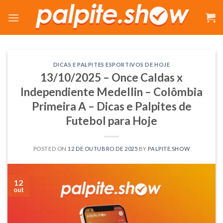
Skip
to
content
DICAS E PALPITES ESPORTIVOS DE HOJE
13/10/2025 – Once Caldas x
Independiente Medellin – Colômbia
Primeira A – Dicas e Palpites de
Futebol para Hoje
POSTED ON
12 DE OUTUBRO DE 2025
BY
PALPITE.SHOW
12
out