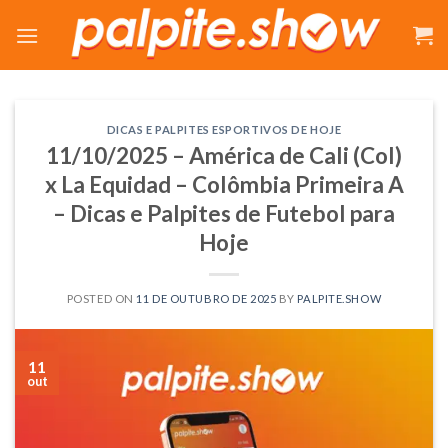
Skip
to
content
DICAS E PALPITES ESPORTIVOS DE HOJE
11/10/2025 – América de Cali (Col)
x La Equidad – Colômbia Primeira A
– Dicas e Palpites de Futebol para
Hoje
POSTED ON
11 DE OUTUBRO DE 2025
BY
PALPITE.SHOW
11
out