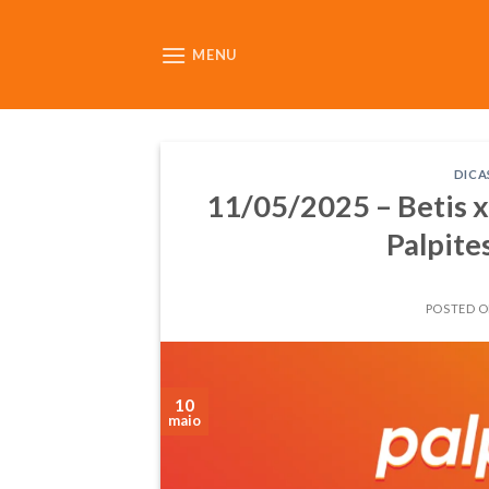
Skip
to
MENU
content
DICA
11/05/2025 – Betis x
Palpite
POSTED 
10
maio