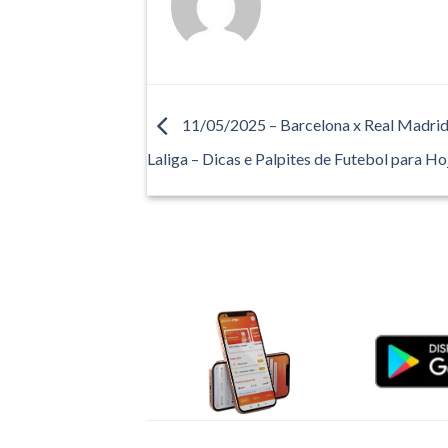
11/05/2025 – Barcelona x Real Madrid
Laliga – Dicas e Palpites de Futebol para Ho