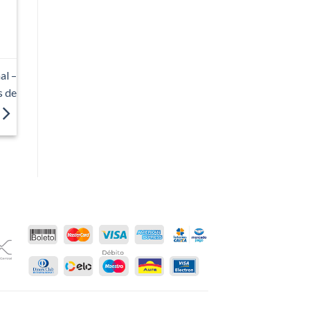
al –
s de