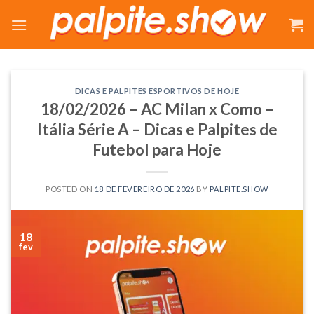
Skip
to
content
DICAS E PALPITES ESPORTIVOS DE HOJE
18/02/2026 – AC Milan x Como –
Itália Série A – Dicas e Palpites de
Futebol para Hoje
POSTED ON
18 DE FEVEREIRO DE 2026
BY
PALPITE.SHOW
18
fev