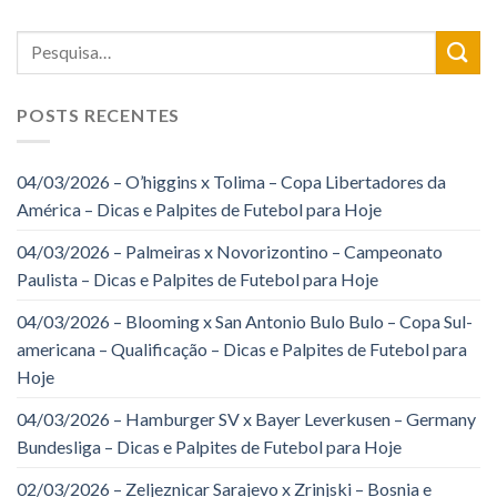
POSTS RECENTES
04/03/2026 – O’higgins x Tolima – Copa Libertadores da
América – Dicas e Palpites de Futebol para Hoje
04/03/2026 – Palmeiras x Novorizontino – Campeonato
Paulista – Dicas e Palpites de Futebol para Hoje
04/03/2026 – Blooming x San Antonio Bulo Bulo – Copa Sul-
americana – Qualificação – Dicas e Palpites de Futebol para
Hoje
04/03/2026 – Hamburger SV x Bayer Leverkusen – Germany
Bundesliga – Dicas e Palpites de Futebol para Hoje
02/03/2026 – Zeljeznicar Sarajevo x Zrinjski – Bosnia e