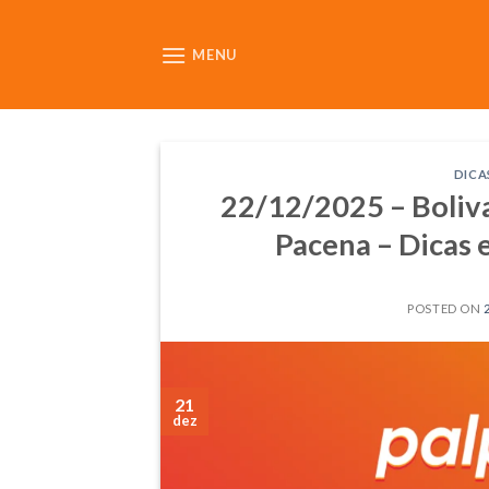
Skip
to
MENU
content
DICA
22/12/2025 – Boliva
Pacena – Dicas e
POSTED ON
21
dez