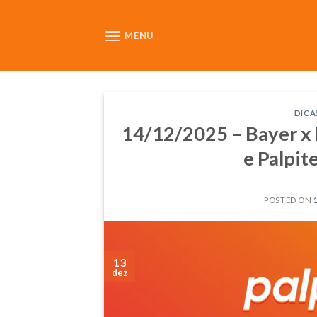
Skip
to
MENU
content
DICA
14/12/2025 – Bayer x 
e Palpit
POSTED ON
13
dez