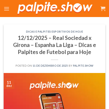
Skip
to
content
DICAS E PALPITES ESPORTIVOS DE HOJE
12/12/2025 – Real Sociedad x
Girona – Espanha La Liga – Dicas e
Palpites de Futebol para Hoje
POSTED ON
11 DE DEZEMBRO DE 2025
BY
PALPITE.SHOW
11
dez