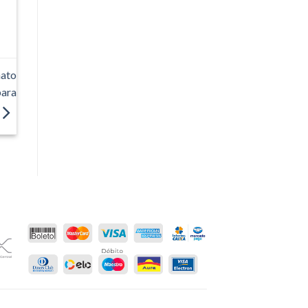
nato
para