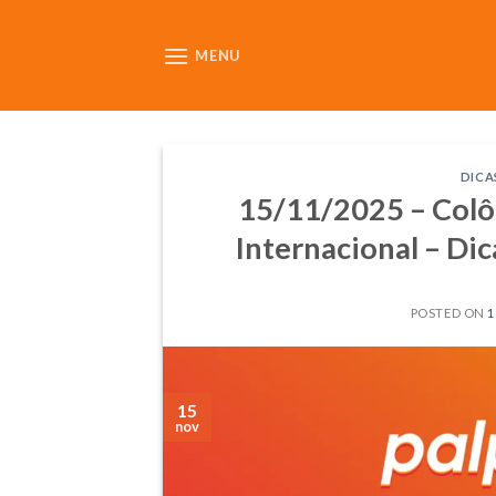
Skip
to
MENU
content
DICA
15/11/2025 – Colô
Internacional – Dic
POSTED ON
1
15
nov