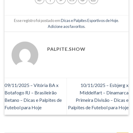
Esse registro foi postado em
Dicas e Palpites Esportivos de Hoje
.
Adicione aos favoritos
.
PALPITE.SHOW
09/11/2025 – Vitória BA x
10/11/2025 – Esbjerg x
Botafogo RJ – Brasileirão
Middelfart – Dinamarca
Betano – Dicas e Palpites de
Primeira Divisão – Dicas e
Futebol para Hoje
Palpites de Futebol para Hoje