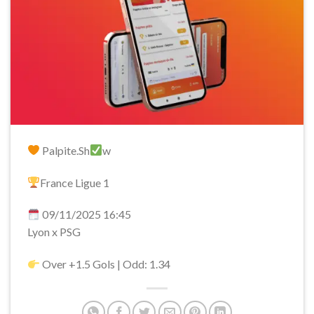
Palpite.Sh
w
France Ligue 1
09/11/2025 16:45
Lyon x PSG
Over +1.5 Gols | Odd: 1.34