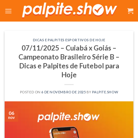
Skip
to
content
DICAS E PALPITES ESPORTIVOS DE HOJE
07/11/2025 – Cuiabá x Goiás –
Campeonato Brasileiro Série B –
Dicas e Palpites de Futebol para
Hoje
POSTED ON
6 DE NOVEMBRO DE 2025
BY
PALPITE.SHOW
06
nov