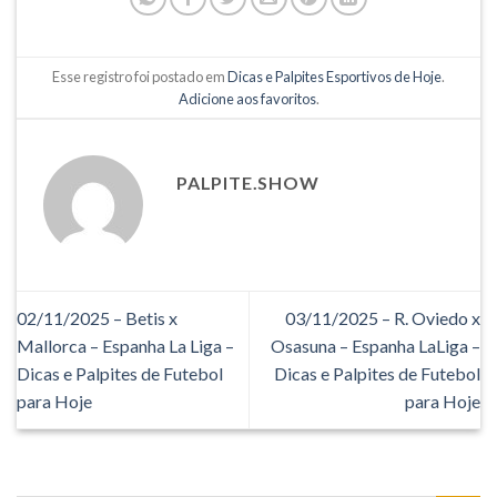
Esse registro foi postado em
Dicas e Palpites Esportivos de Hoje
.
Adicione aos favoritos
.
PALPITE.SHOW
02/11/2025 – Betis x
03/11/2025 – R. Oviedo x
Mallorca – Espanha La Liga –
Osasuna – Espanha LaLiga –
Dicas e Palpites de Futebol
Dicas e Palpites de Futebol
para Hoje
para Hoje