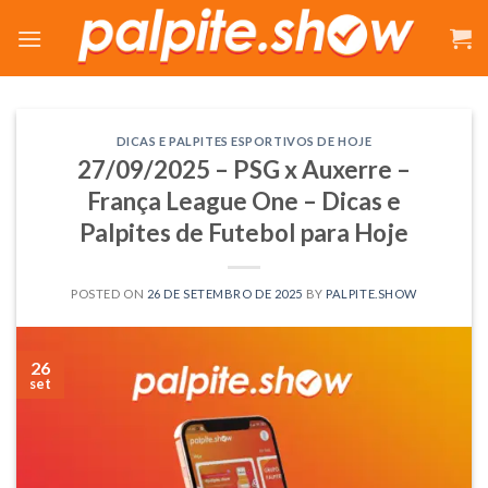
Skip
to
content
DICAS E PALPITES ESPORTIVOS DE HOJE
27/09/2025 – PSG x Auxerre –
França League One – Dicas e
Palpites de Futebol para Hoje
POSTED ON
26 DE SETEMBRO DE 2025
BY
PALPITE.SHOW
26
set