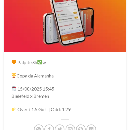
Palpite.Sh
w
Copa da Alemanha
15/08/2025 15:45
Bielefeld x Bremen
Over +1.5 Gols | Odd: 1.29