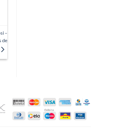
si –
s de