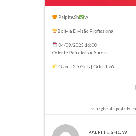
Palpite.Sh
w
Bolívia Divisão Profissional
04/08/2025 16:00
Oriente Petrolero x Aurora
Over +2.5 Gols | Odd: 1.76
Esse registro foi postado e
PALPITE.SHOW