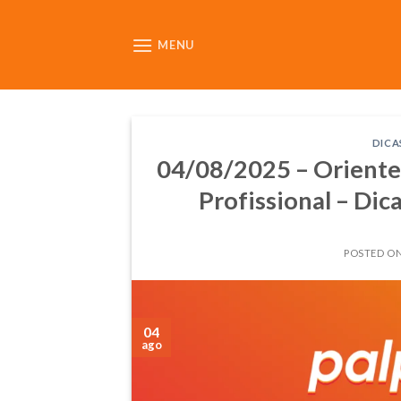
Skip
to
MENU
content
DICA
04/08/2025 – Oriente 
Profissional – Dic
POSTED O
04
ago