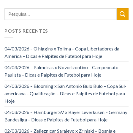
POSTS RECENTES
04/03/2026 – O’higgins x Tolima – Copa Libertadores da
América – Dicas e Palpites de Futebol para Hoje
04/03/2026 – Palmeiras x Novorizontino – Campeonato
Paulista – Dicas e Palpites de Futebol para Hoje
04/03/2026 – Blooming x San Antonio Bulo Bulo – Copa Sul-
americana – Qualificação – Dicas e Palpites de Futebol para
Hoje
04/03/2026 – Hamburger SV x Bayer Leverkusen – Germany
Bundesliga – Dicas e Palpites de Futebol para Hoje
02/03/2026 – Zeljeznicar Sarajevo x Zrinjski – Bosnia e