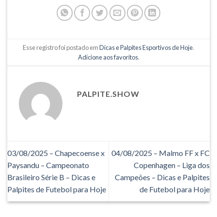
Esse registro foi postado em
Dicas e Palpites Esportivos de Hoje
.
Adicione aos favoritos
.
PALPITE.SHOW
03/08/2025 – Chapecoense x
04/08/2025 – Malmo FF x FC
Paysandu – Campeonato
Copenhagen – Liga dos
Brasileiro Série B – Dicas e
Campeões – Dicas e Palpites
Palpites de Futebol para Hoje
de Futebol para Hoje