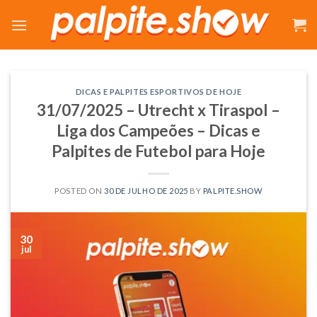
Skip
to
content
DICAS E PALPITES ESPORTIVOS DE HOJE
31/07/2025 – Utrecht x Tiraspol –
Liga dos Campeões – Dicas e
Palpites de Futebol para Hoje
POSTED ON
30 DE JULHO DE 2025
BY
PALPITE.SHOW
30
jul