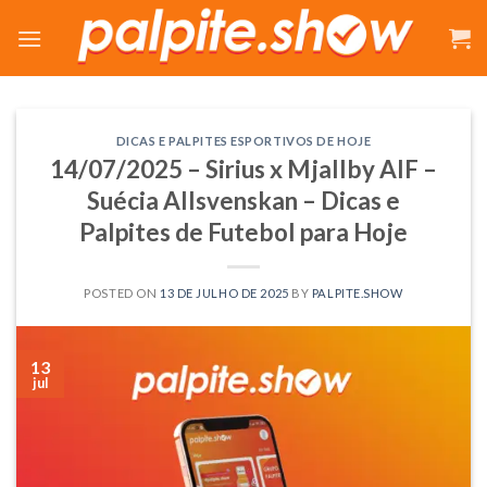
Skip
to
content
DICAS E PALPITES ESPORTIVOS DE HOJE
14/07/2025 – Sirius x Mjallby AIF –
Suécia Allsvenskan – Dicas e
Palpites de Futebol para Hoje
POSTED ON
13 DE JULHO DE 2025
BY
PALPITE.SHOW
13
jul