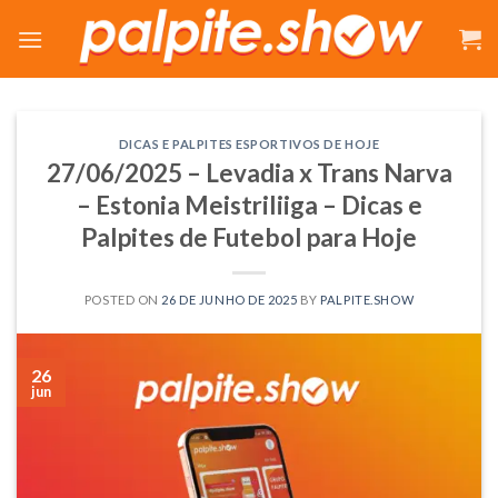
Skip
to
content
DICAS E PALPITES ESPORTIVOS DE HOJE
27/06/2025 – Levadia x Trans Narva
– Estonia Meistriliiga – Dicas e
Palpites de Futebol para Hoje
POSTED ON
26 DE JUNHO DE 2025
BY
PALPITE.SHOW
26
jun