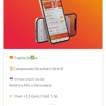
Palpite.Sh
w
Campeonato Brasileiro Série B
07/06/2025 16:00
América MG x Ferroviária
Over +1.5 Gols | Odd: 1.36