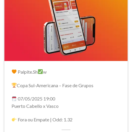
Palpite.Sh
w
Copa Sul-Americana – Fase de Grupos
07/05/2025 19:00
Puerto Cabello x Vasco
Fora ou Empate | Odd: 1.32