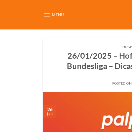
Skip
to
MENU
content
DICA
26/01/2025 – Hof
Bundesliga – Dicas
POSTED O
26
jan