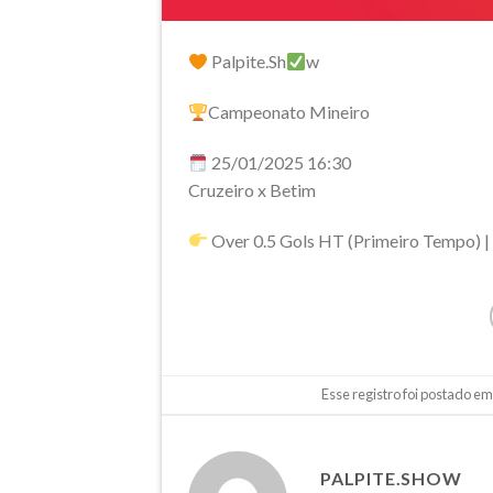
Palpite.Sh
w
Campeonato Mineiro
25/01/2025 16:30
Cruzeiro x Betim
Over 0.5 Gols HT (Primeiro Tempo) |
Esse registro foi postado e
PALPITE.SHOW