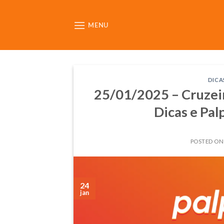
Skip
to
MENU
content
DICA
25/01/2025 – Cruzei
Dicas e Pal
POSTED O
24
jan