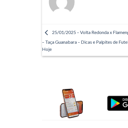
25/01/2025 – Volta Redonda x Flamen
– Taça Guanabara – Dicas e Palpites de Fute
Hoje