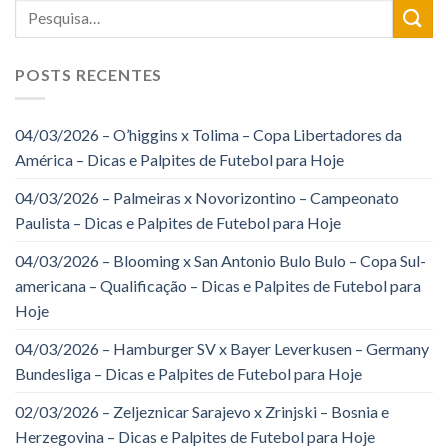
POSTS RECENTES
04/03/2026 – O’higgins x Tolima – Copa Libertadores da
América – Dicas e Palpites de Futebol para Hoje
04/03/2026 – Palmeiras x Novorizontino – Campeonato
Paulista – Dicas e Palpites de Futebol para Hoje
04/03/2026 – Blooming x San Antonio Bulo Bulo – Copa Sul-
americana – Qualificação – Dicas e Palpites de Futebol para
Hoje
04/03/2026 – Hamburger SV x Bayer Leverkusen – Germany
Bundesliga – Dicas e Palpites de Futebol para Hoje
02/03/2026 – Zeljeznicar Sarajevo x Zrinjski – Bosnia e
Herzegovina – Dicas e Palpites de Futebol para Hoje