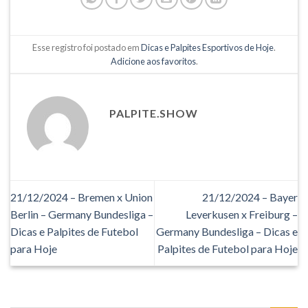
Esse registro foi postado em
Dicas e Palpites Esportivos de Hoje
.
Adicione aos favoritos
.
PALPITE.SHOW
21/12/2024 – Bremen x Union
21/12/2024 – Bayer
Berlin – Germany Bundesliga –
Leverkusen x Freiburg –
Dicas e Palpites de Futebol
Germany Bundesliga – Dicas e
para Hoje
Palpites de Futebol para Hoje