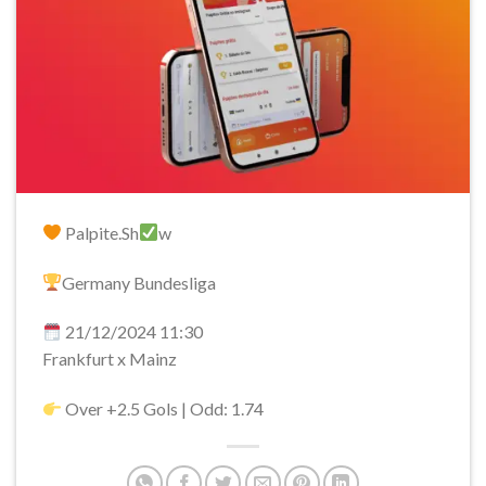
Palpite.Sh
w
Germany Bundesliga
21/12/2024 11:30
Frankfurt x Mainz
Over +2.5 Gols | Odd: 1.74