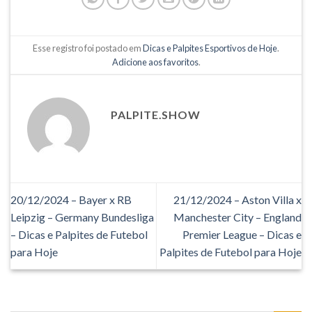
Esse registro foi postado em
Dicas e Palpites Esportivos de Hoje
.
Adicione aos favoritos
.
PALPITE.SHOW
20/12/2024 – Bayer x RB
21/12/2024 – Aston Villa x
Leipzig – Germany Bundesliga
Manchester City – England
– Dicas e Palpites de Futebol
Premier League – Dicas e
para Hoje
Palpites de Futebol para Hoje