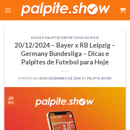
Skip
to
content
DICAS E PALPITES ESPORTIVOS DE HOJE
20/12/2024 – Bayer x RB Leipzig –
Germany Bundesliga – Dicas e
Palpites de Futebol para Hoje
POSTED ON
20 DE DEZEMBRO DE 2024
BY
PALPITE.SHOW
20
dez