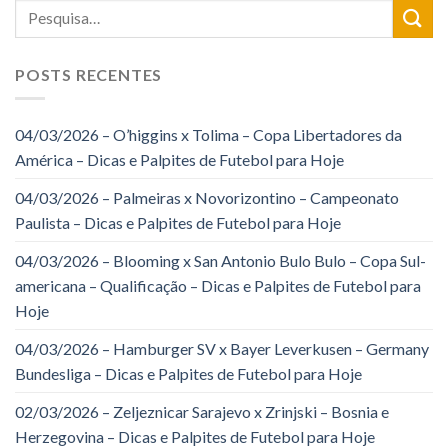
POSTS RECENTES
04/03/2026 – O’higgins x Tolima – Copa Libertadores da
América – Dicas e Palpites de Futebol para Hoje
04/03/2026 – Palmeiras x Novorizontino – Campeonato
Paulista – Dicas e Palpites de Futebol para Hoje
04/03/2026 – Blooming x San Antonio Bulo Bulo – Copa Sul-
americana – Qualificação – Dicas e Palpites de Futebol para
Hoje
04/03/2026 – Hamburger SV x Bayer Leverkusen – Germany
Bundesliga – Dicas e Palpites de Futebol para Hoje
02/03/2026 – Zeljeznicar Sarajevo x Zrinjski – Bosnia e
Herzegovina – Dicas e Palpites de Futebol para Hoje