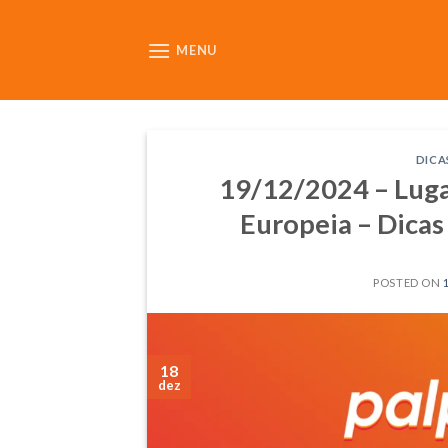
Skip
to
MENU
content
DICA
19/12/2024 – Luga
Europeia – Dicas 
POSTED ON
18
dez