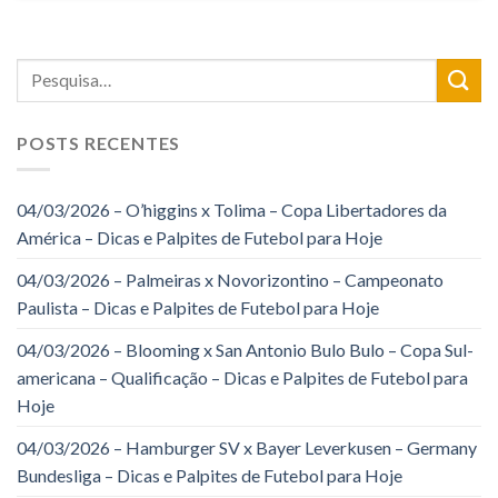
POSTS RECENTES
04/03/2026 – O’higgins x Tolima – Copa Libertadores da
América – Dicas e Palpites de Futebol para Hoje
04/03/2026 – Palmeiras x Novorizontino – Campeonato
Paulista – Dicas e Palpites de Futebol para Hoje
04/03/2026 – Blooming x San Antonio Bulo Bulo – Copa Sul-
americana – Qualificação – Dicas e Palpites de Futebol para
Hoje
04/03/2026 – Hamburger SV x Bayer Leverkusen – Germany
Bundesliga – Dicas e Palpites de Futebol para Hoje