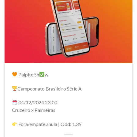
Palpite.Sh
w
Campeonato Brasileiro Série A
04/12/2024 23:00
Cruzeiro x Palmeiras
Fora/empate anula | Odd: 1.39