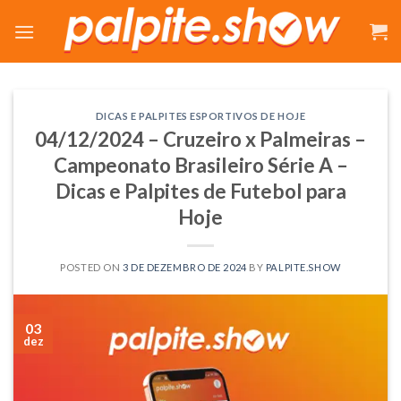
Skip
to
content
DICAS E PALPITES ESPORTIVOS DE HOJE
04/12/2024 – Cruzeiro x Palmeiras –
Campeonato Brasileiro Série A –
Dicas e Palpites de Futebol para
Hoje
POSTED ON
3 DE DEZEMBRO DE 2024
BY
PALPITE.SHOW
03
dez