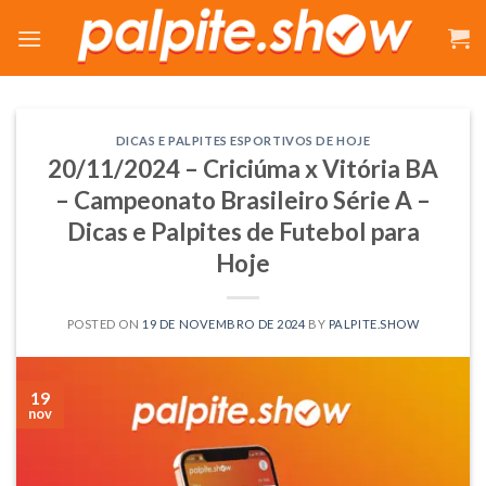
Skip
to
content
DICAS E PALPITES ESPORTIVOS DE HOJE
20/11/2024 – Criciúma x Vitória BA
– Campeonato Brasileiro Série A –
Dicas e Palpites de Futebol para
Hoje
POSTED ON
19 DE NOVEMBRO DE 2024
BY
PALPITE.SHOW
19
nov