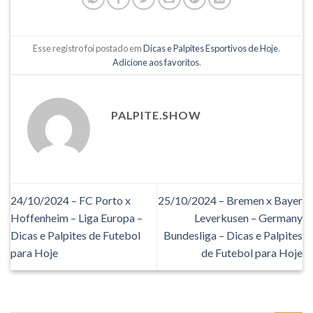
Esse registro foi postado em
Dicas e Palpites Esportivos de Hoje
.
Adicione aos favoritos
.
PALPITE.SHOW
24/10/2024 – FC Porto x
25/10/2024 – Bremen x Bayer
Hoffenheim – Liga Europa –
Leverkusen – Germany
Dicas e Palpites de Futebol
Bundesliga – Dicas e Palpites
para Hoje
de Futebol para Hoje