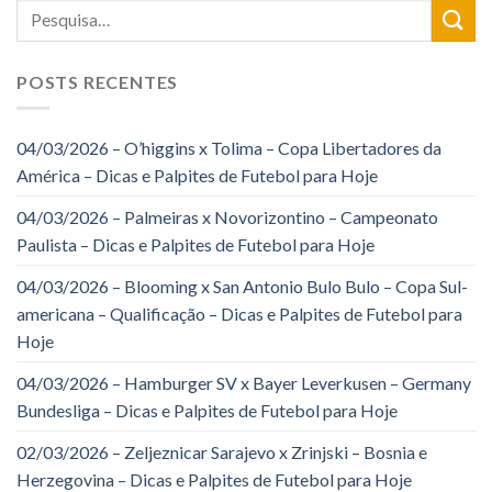
POSTS RECENTES
04/03/2026 – O’higgins x Tolima – Copa Libertadores da
América – Dicas e Palpites de Futebol para Hoje
04/03/2026 – Palmeiras x Novorizontino – Campeonato
Paulista – Dicas e Palpites de Futebol para Hoje
04/03/2026 – Blooming x San Antonio Bulo Bulo – Copa Sul-
americana – Qualificação – Dicas e Palpites de Futebol para
Hoje
04/03/2026 – Hamburger SV x Bayer Leverkusen – Germany
Bundesliga – Dicas e Palpites de Futebol para Hoje
02/03/2026 – Zeljeznicar Sarajevo x Zrinjski – Bosnia e
Herzegovina – Dicas e Palpites de Futebol para Hoje