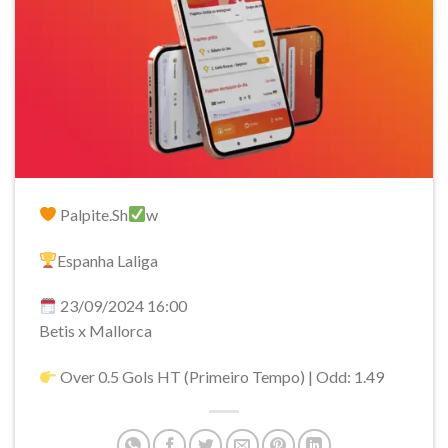
Palpite.Sh
w
Espanha Laliga
23/09/2024 16:00
Betis x Mallorca
Over 0.5 Gols HT (Primeiro Tempo) | Odd: 1.49