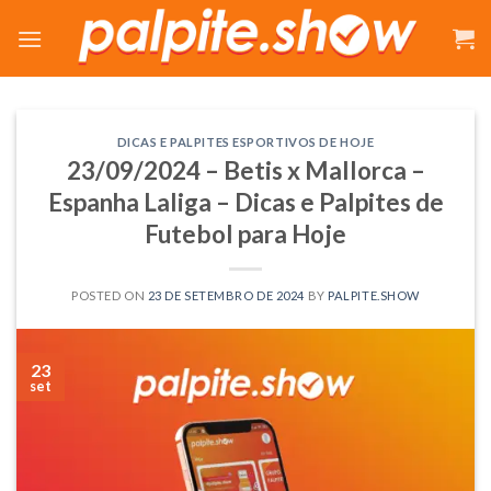
Skip
to
content
DICAS E PALPITES ESPORTIVOS DE HOJE
23/09/2024 – Betis x Mallorca –
Espanha Laliga – Dicas e Palpites de
Futebol para Hoje
POSTED ON
23 DE SETEMBRO DE 2024
BY
PALPITE.SHOW
23
set