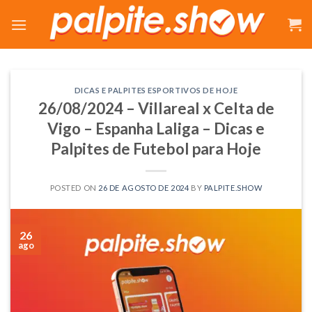
Skip
to
content
DICAS E PALPITES ESPORTIVOS DE HOJE
26/08/2024 – Villareal x Celta de
Vigo – Espanha Laliga – Dicas e
Palpites de Futebol para Hoje
POSTED ON
26 DE AGOSTO DE 2024
BY
PALPITE.SHOW
26
ago