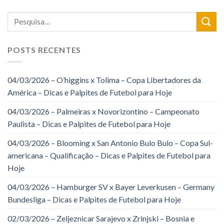
POSTS RECENTES
04/03/2026 – O’higgins x Tolima – Copa Libertadores da
América – Dicas e Palpites de Futebol para Hoje
04/03/2026 – Palmeiras x Novorizontino – Campeonato
Paulista – Dicas e Palpites de Futebol para Hoje
04/03/2026 – Blooming x San Antonio Bulo Bulo – Copa Sul-
americana – Qualificação – Dicas e Palpites de Futebol para
Hoje
04/03/2026 – Hamburger SV x Bayer Leverkusen – Germany
Bundesliga – Dicas e Palpites de Futebol para Hoje
02/03/2026 – Zeljeznicar Sarajevo x Zrinjski – Bosnia e