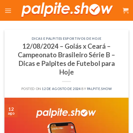
Skip
to
content
DICAS E PALPITES ESPORTIVOS DE HOJE
12/08/2024 – Goiás x Ceará –
Campeonato Brasileiro Série B –
Dicas e Palpites de Futebol para
Hoje
POSTED ON
12 DE AGOSTO DE 2024
BY
PALPITE.SHOW
12
ago